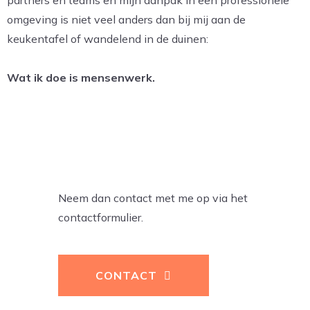
partners en teams en mijn aanpak in een professionele
omgeving is niet veel anders dan bij mij aan de
keukentafel of wandelend in de duinen:
Wat ik doe is mensenwerk.
WIL JE MEER
WETEN?
Neem dan contact met me op via het
contactformulier.
CONTACT