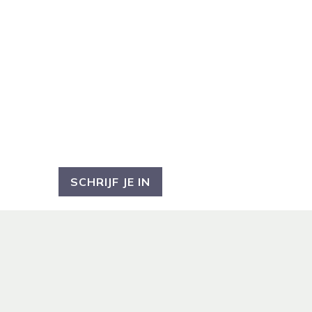
OP DE HOOGTE
BLIJVEN?
Ben je geïnteresseerd en wil je op de
hoogte blijven?
Schrijf je dan in voor
mijn nieuwsbrief.
SCHRIJF JE IN