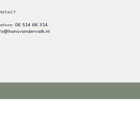
ONTACT
06 514 66 314
lefoon:
nfo@hansvandervalk.nl