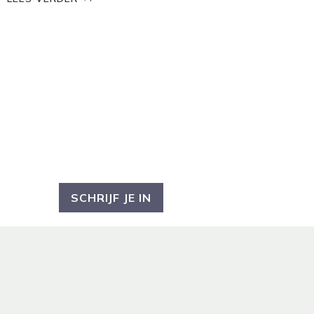
OP DE HOOGTE
BLIJVEN?
Ben je geïnteresseerd en wil je op de
hoogte blijven?
Schrijf je dan in voor
mijn nieuwsbrief.
SCHRIJF JE IN